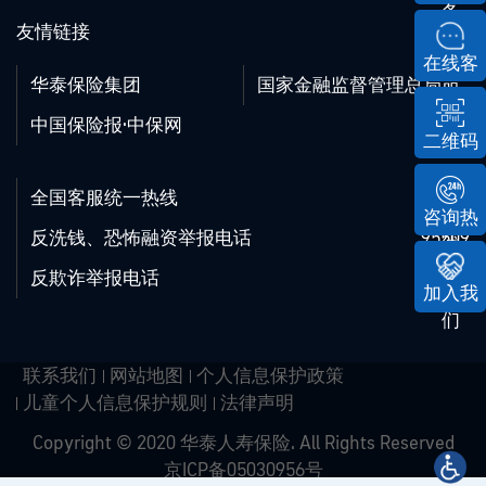
务
友情链接
在线客
华泰保险集团
国家金融监督管理总局
服
中国保险报·中保网
二维码
全国客服统一热线
95509
咨询热
反洗钱、恐怖融资举报电话
95509
线
反欺诈举报电话
95509
加入我
们
联系我们
网站地图
个人信息保护政策
儿童个人信息保护规则
法律声明
Copyright © 2020 华泰人寿保险. All Rights Reserved
京ICP备05030956号