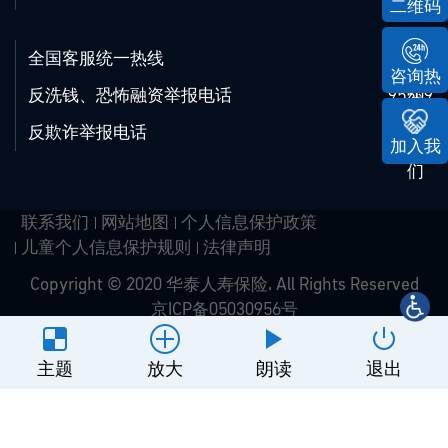
二维码
全国客服统一热线
95509
咨询热
反洗钱、恐怖融资举报电话
95509
线
反欺诈举报电话
95509
加入我
们
联系我们
网站地图
个人信息保护政策
儿童个人信息保护规则
法律声明
Copyright © 2020 华泰人寿保险. All Rights Reserved
京ICP备05030956号
网站建设
：
北京分形科技
主题
放大
朗读
退出