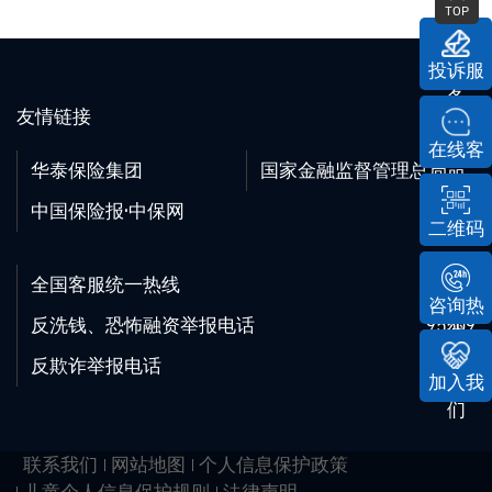
TOP
投诉服
务
友情链接
在线客
华泰保险集团
国家金融监督管理总局
服
中国保险报·中保网
二维码
全国客服统一热线
95509
咨询热
反洗钱、恐怖融资举报电话
95509
线
反欺诈举报电话
95509
加入我
们
联系我们
网站地图
个人信息保护政策