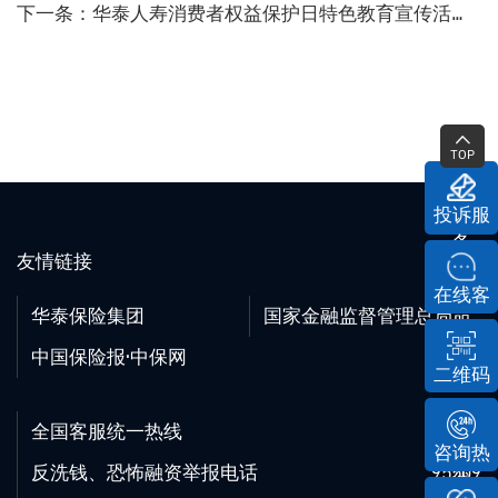
下一条
：华泰人寿消费者权益保护日特色教育宣传活动（2025年1月）
TOP
投诉服
务
友情链接
在线客
华泰保险集团
国家金融监督管理总局
服
中国保险报·中保网
二维码
全国客服统一热线
95509
咨询热
反洗钱、恐怖融资举报电话
95509
线