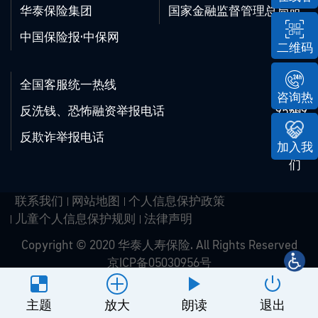
华泰保险集团
国家金融监督管理总局
服
中国保险报·中保网
二维码
全国客服统一热线
95509
咨询热
反洗钱、恐怖融资举报电话
95509
线
反欺诈举报电话
95509
加入我
们
联系我们
网站地图
个人信息保护政策
儿童个人信息保护规则
法律声明
Copyright © 2020 华泰人寿保险. All Rights Reserved
京ICP备05030956号
网站建设
：
北京分形科技
主题
放大
朗读
退出