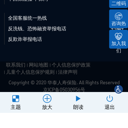
二维码
全国客服统一热线
95509
咨询热
反洗钱、恐怖融资举报电话
95509
线
反欺诈举报电话
95509
加入我
们
联系我们
网站地图
个人信息保护政策
儿童个人信息保护规则
法律声明
Copyright © 2020 华泰人寿保险. All Rights Reserved
京ICP备05030956号
网站建设
：
北京分形科技
主题
放大
朗读
退出