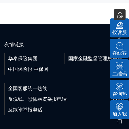
TOP
投诉服
务
友情链接
在线客
华泰保险集团
国家金融监督管理总局
服
中国保险报·中保网
二维码
全国客服统一热线
95509
咨询热
反洗钱、恐怖融资举报电话
95509
线
反欺诈举报电话
95509
加入我
们