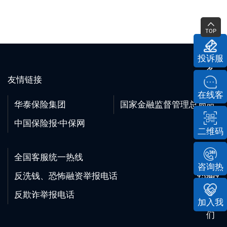
TOP
投诉服
务
友情链接
在线客
华泰保险集团
国家金融监督管理总局
服
中国保险报·中保网
二维码
全国客服统一热线
95509
咨询热
反洗钱、恐怖融资举报电话
95509
线
反欺诈举报电话
95509
加入我
们