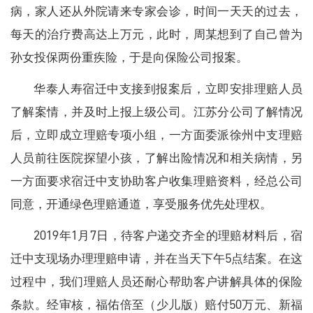
病，家人还从外院请来专家会诊
，
时间一天天的过去，
每天的治疗费高达上万元
，
此时，周某想到了自己曾为
孙女投保两份重疾险
，
于是向保险公司报案。
华泰人寿宿迁中支接到报案后
，
立即安排理赔人员
了解案情，并及时上报上级公司
。
江苏分公司了解情况
后，立即成立理赔专项小组
，
一方面委派徐州中支理赔
人员前往医院探望小孩，了解出险情况和相关病情
，
另
一方面要求宿迁中支协助客户收集理赔资料，经总公司
同意
，
开通绿色理赔通道，享受服务优先处理权
。
2019年1月7日
，
待客户递交齐全的理赔材料后，宿
迁中支现场办理理赔申请
，
并在当天下午5点结案。在这
过程中
，
我们理赔人员还耐心帮助客户讲解具体的保险
条款。经审核
，
福佑倍至（少儿版）赔付50万元、新福