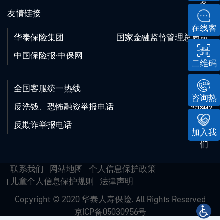
务
友情链接
在线客
华泰保险集团
国家金融监督管理总局
服
中国保险报·中保网
二维码
全国客服统一热线
95509
咨询热
反洗钱、恐怖融资举报电话
95509
线
反欺诈举报电话
95509
加入我
们
联系我们
网站地图
个人信息保护政策
儿童个人信息保护规则
法律声明
Copyright © 2020 华泰人寿保险. All Rights Reserved
京ICP备05030956号