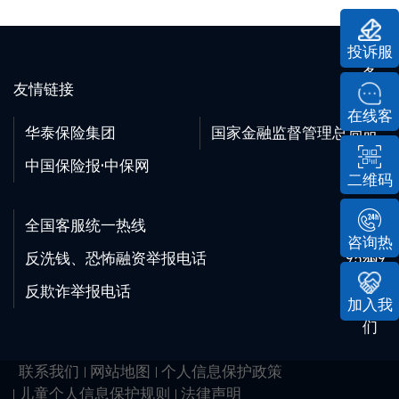
投诉服
务
友情链接
在线客
华泰保险集团
国家金融监督管理总局
服
中国保险报·中保网
二维码
全国客服统一热线
95509
咨询热
反洗钱、恐怖融资举报电话
95509
线
反欺诈举报电话
95509
加入我
们
联系我们
网站地图
个人信息保护政策
儿童个人信息保护规则
法律声明