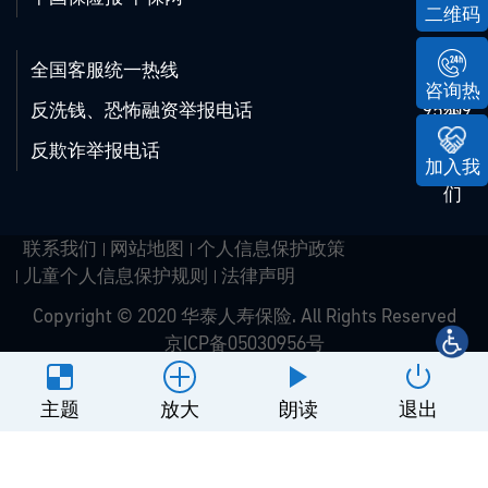
二维码
全国客服统一热线
95509
咨询热
反洗钱、恐怖融资举报电话
95509
线
反欺诈举报电话
95509
加入我
们
联系我们
网站地图
个人信息保护政策
儿童个人信息保护规则
法律声明
Copyright © 2020 华泰人寿保险. All Rights Reserved
京ICP备05030956号
网站建设
：
北京分形科技
主题
放大
朗读
退出