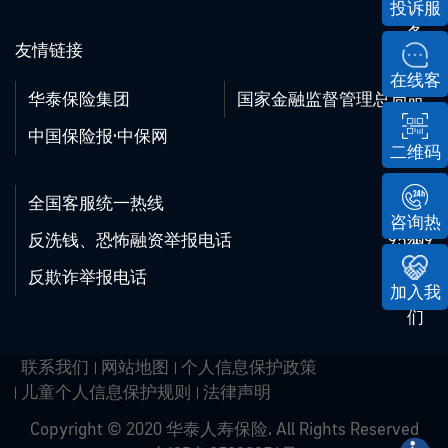
投诉服
务
友情链接
在线客
华泰保险集团
国家金融监督管理总局
服
中国保险报·中保网
二维码
全国客服统一热线
95509
咨询热
反洗钱、恐怖融资举报电话
95509
线
反欺诈举报电话
95509
加入我
们
联系我们
网站地图
个人信息保护政策
儿童个人信息保护规则
法律声明
Copyright © 2020 华泰人寿保险. All Rights Reserved