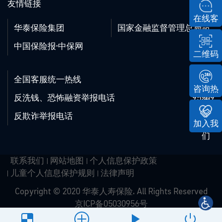
友情链接
在线客
华泰保险集团
国家金融监督管理总局
服
中国保险报·中保网
二维码
全国客服统一热线
95509
咨询热
反洗钱、恐怖融资举报电话
95509
线
反欺诈举报电话
95509
加入我
们
联系我们
网站地图
个人信息保护政策
儿童个人信息保护规则
法律声明
Copyright © 2020 华泰人寿保险. All Rights Reserved
京ICP备05030956号